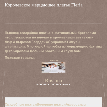
Королевское мерцающее платье Fieria
Пышное свадебное платье с фатиновыми бретелями
что спускаются по плечам и кружевными вставками.
Лиф с вырезом `сердечко` украшают ажурні
аппликации. Многослойная юбка из мерцающего фатина
декорирована цельнім роскошнім кружевом
Похожие товары:
-50%
а
Ruslana
13000
6500 грн.
Свадебные платья
Вечерние платья
Аксессуары