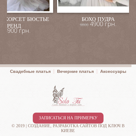
Й КОРСЕТ БЮСТЬЕ
БОХО ПУДРА
4900 грн.
9800
ТРЕНД
4900 грн.
00
Свадебные платья
Вечерние платья
Аксессуары
ЗАПИСАТЬСЯ НА ПРИМЕРКУ
© 2019 |
СОЗДАНИЕ, РАЗРАБОТКА САЙТОВ ПОД КЛЮЧ В
КИЕВЕ