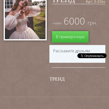
Арт: 2-21bv
6000
грн.
12000
В примерочную
Расскажите друзьям:
ТРЕНД