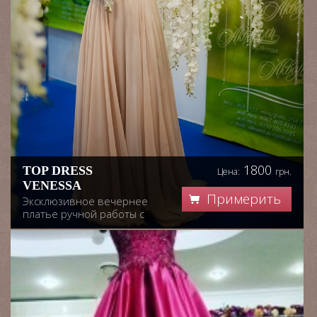
1800
TOP DRESS
Цена:
грн.
VENESSA
Примерить
Эксклюзивное вечернее
платье ручной работы с
рукавчиками,лиф расшит
кружевными
аппликациями, юбка в
форме солнца, размер
44. Возможен пошив в
разных цветах