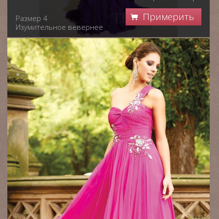
Примерить
Размер 4
Изумительное вевернее
платье в пол Terani.
Роскошный сиреневый
цвет платья обеспечит
вам яркость образа и
подчеркнет самые
смелые качества
характера, что так
привлекает мужчин в
женщинах;-)