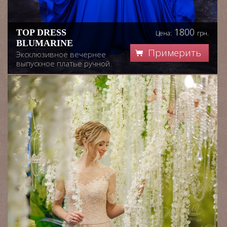
1800
TOP DRESS
Цена:
грн.
BLUMARINE
Примерить
Эксклюзивное вечернее
выпускное платье ручной
работы, лиф украшен
кружевными
аппликациями с
маечкой,расшит
бисером,юбка в форме
солнца,из тончаешего
шифона.Размер 44-
46.Возможен пошив в
разных цветах.