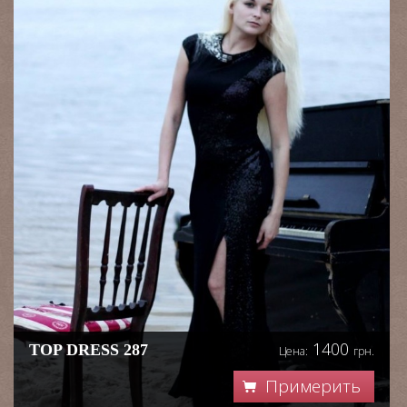
Платье Emerald из
эксклюзивной
коллекции украинского
дизайнера -
идеальный выбор
шикарной девушки.
Королевкий
насыщенный цвет и
корсет удачно
подчеркнут твои
достоинства.
Корсет инкустрирован
ручной вышивкой и
кружевом.
1400
TOP DRESS 287
Цена:
грн.
Примерить