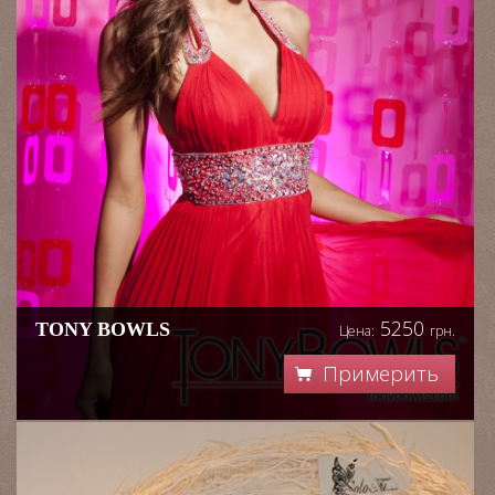
5250
TONY BOWLS
Цена:
грн.
Примерить