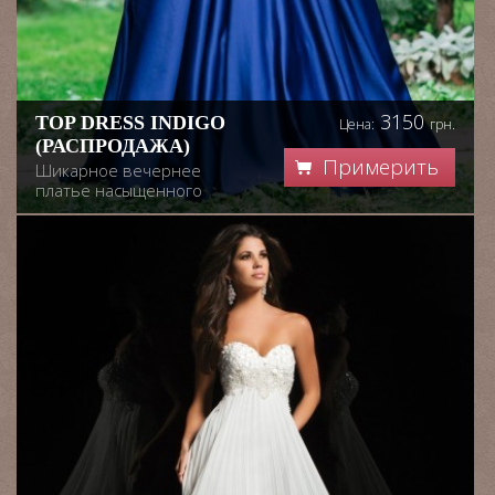
3150
TOP DRESS INDIGO
Цена:
грн.
(РАСПРОДАЖА)
Примерить
Шикарное вечернее
платье насыщенного
оттенка, ручная работа.
Лимитировання
коллекция украинского
дизайнера.
Побалуй себя новинкой.