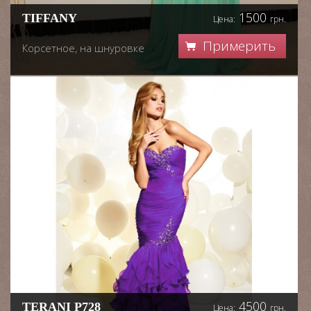
1500
TIFFANY
Цена:
грн.
Примерить
Корсетное, на шнуровке
4500
TERANI P728
Цена:
грн.