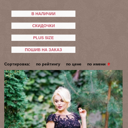
В НАЛИЧИИ
СКИДОЧКИ
PLUS SIZE
ПОШИВ НА ЗАКАЗ
Сортировка:
по рейтингу
по цене
по имени