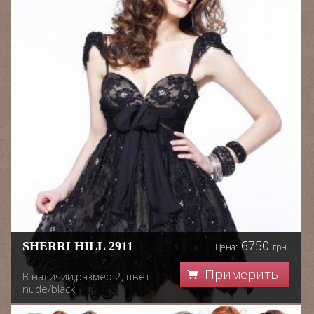
6750
SHERRI HILL 2911
Цена:
грн.
Примерить
В наличии,размер 2, цвет
nude/black