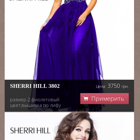
3750
SHERRI HILL 3802
Цена:
грн.
Примерить
размер 2,фиолетовый
цвет,вышивка по лифу