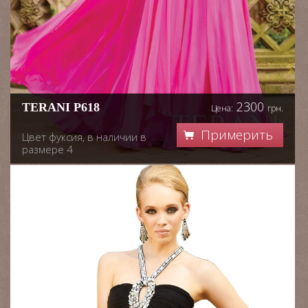
2300
TERANI P618
Цена:
грн.
Примерить
Цвет фуксия, в наличии в
размере 4
Шикарное бальное
платье с акцентом на три
украшения , платье
подойдет для любой
обстановки, танцов или
мероприятий