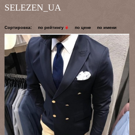
SELEZEN_UA
Сортировка:
по рейтингу
по цене
по имени