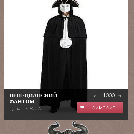
1000
ВЕНЕЦИАНСКИЙ
Цена:
грн.
ФАНТОМ
Примерить
Цена ПРОКАТА
Персонаж Венецианский
фантом одет в маску и
длинный плащь, второе