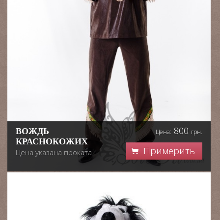
800
ВОЖДЬ
Цена:
грн.
КРАСНОКОЖИХ
Примерить
Цена указана проката