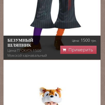
1500
БЕЗУМНЫЙ
Цена:
грн.
ШЛЯПНИК
Примерить
Цена ПРОКАТА 1500
Мужской карнавальный
костюм персонажа
Безумный Шляпник из
сказки Алиса в стране
чудес.
Размер универсальный.