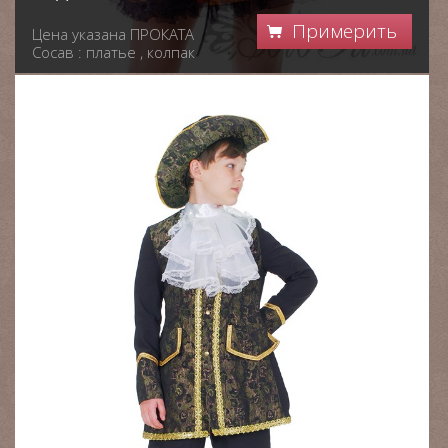
Примерить
Цена указана ПРОКАТА
Сосав : платье , колпак
Ткань : атлас , фатин