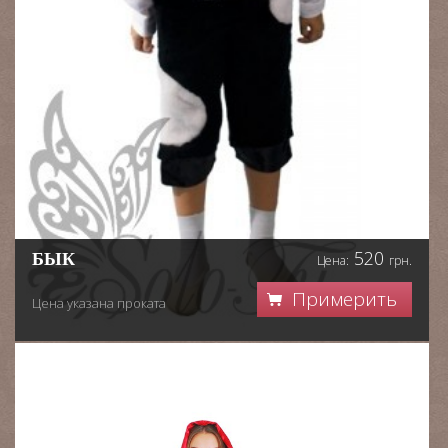
520
БЫК
Цена:
грн.
Примерить
Цена указана проката