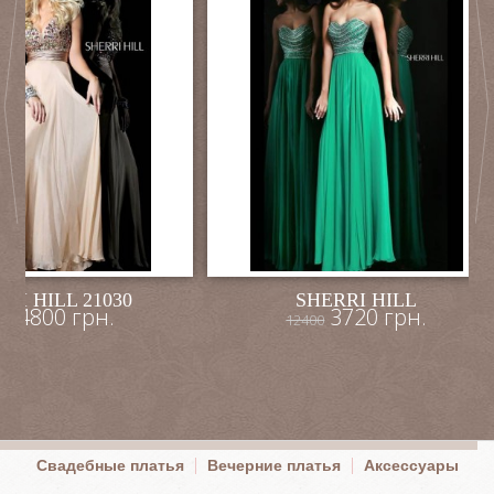
RI HILL 21030
SHERRI HILL
4800 грн.
3720 грн.
00
12400
Свадебные платья
Вечерние платья
Аксессуары