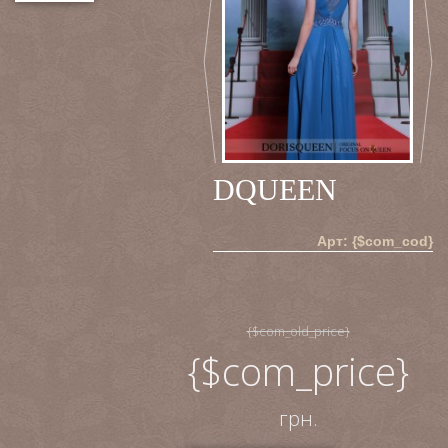
DQUEEN
Арт: {$com_cod}
{$com_old_price}
{$com_price}
грн.