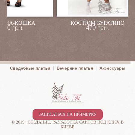
НИНА-КОШКА
КОСТЮМ БУРАТИНО
800 грн.
470 грн.
Свадебные платья
Вечерние платья
Аксессуары
ЗАПИСАТЬСЯ НА ПРИМЕРКУ
© 2019 |
СОЗДАНИЕ, РАЗРАБОТКА САЙТОВ ПОД КЛЮЧ В
КИЕВЕ