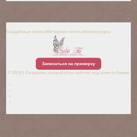
Свадебные платья
Вечерние платья
Аксессуары
Записаться на примерку
© 2019 |
Создание, разработка сайтов под ключ в Киеве