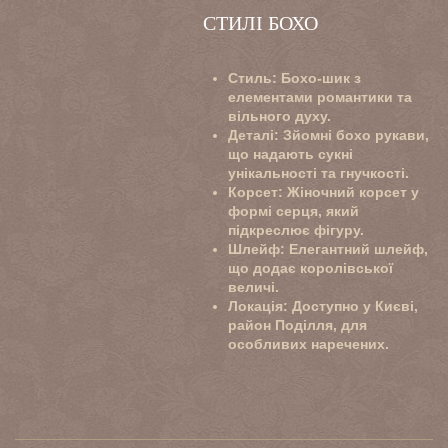
СТИЛІ БОХО
Стиль
: Бохо-шик з
елементами романтики та
вільного духу.
Деталі
: Зйомні бохо рукави,
що надають сукні
унікальності та гнучкості.
Корсет
: Жіночний корсет у
формі серця, який
підкреслює фігуру.
Шлейф
: Елегантний шлейф,
що додає королівської
величі.
Локація
: Доступно у Києві,
район Поділля, для
особливих наречених.