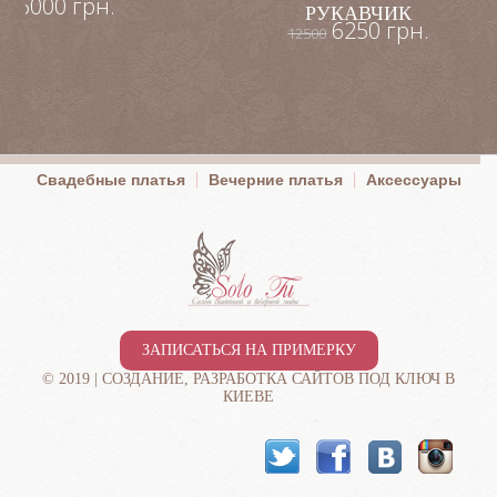
6000 грн.
00
РУКАВЧИК
6250 грн.
12500
Свадебные платья
Вечерние платья
Аксессуары
ЗАПИСАТЬСЯ НА ПРИМЕРКУ
© 2019 |
СОЗДАНИЕ, РАЗРАБОТКА САЙТОВ ПОД КЛЮЧ В
КИЕВЕ