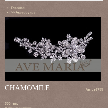
Главная
>>
Аксессуары
CHAMOMILE
Арт: г6755
350
грн.
В примерочную