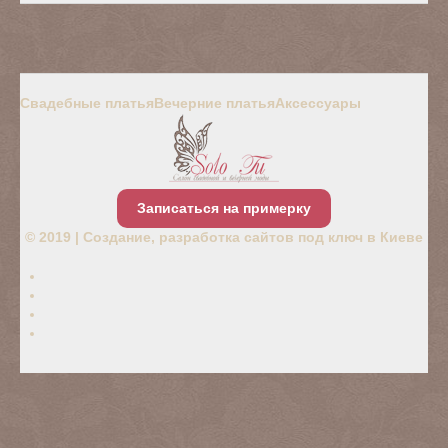
Свадебные платья
Вечерние платья
Аксессуары
Записаться на примерку
© 2019 |
Создание, разработка сайтов под ключ в Киеве