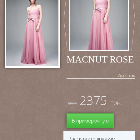
MACNUT ROSE
Арт: ms
2375
грн.
9500
В примерочную
Расскажите друзьям: