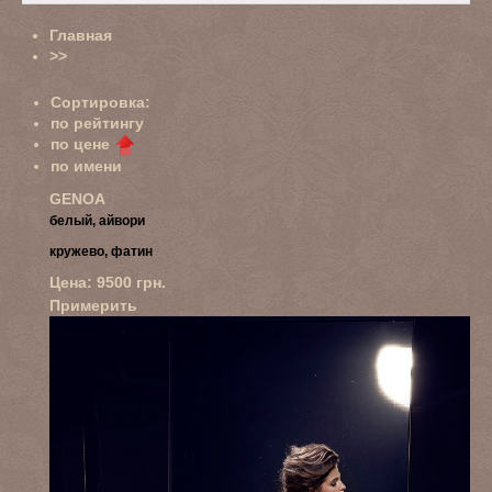
Главная
>>
Сортировка:
по рейтингу
по цене
по имени
GENOA
белый, айвори
кружево, фатин
Цена:
9500
грн.
Примерить