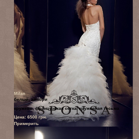
Milan
белый, айвори
кружево, французская сетка, кружевная тесьма
Цена:
6500
грн.
Примерить