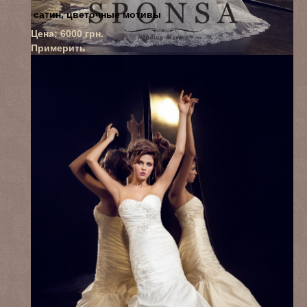
сатин, цветочные мотивы
Цена:
6000
грн.
Примерить