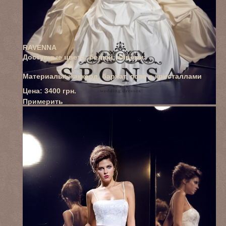
RAVENNA
Доступные цвета: белый, айвори
Материалы: жаккард, бархат, пояс с кристаллами
Цена:
3400
грн.
Примерить