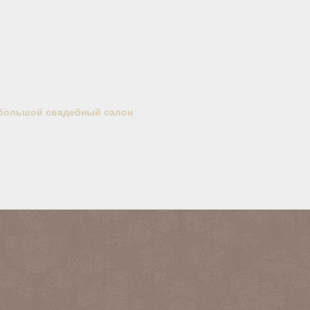
большой свадебный салон