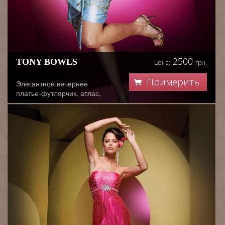
2500
TONY BOWLS
Цена:
грн.
Примерить
Элегантное вечернее
платье-футлярчик, атлас,
вышивка, украшено
стильной лентой. Для
праздничныхкорпоративов,
вечеринок, для
свидетельницы или
выпускницы.