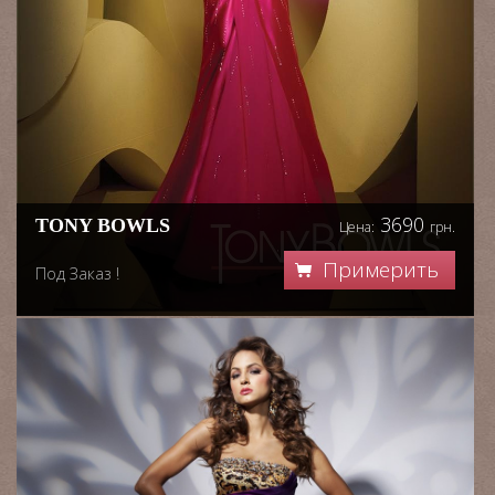
3690
TONY BOWLS
Цена:
грн.
Примерить
Под Заказ !