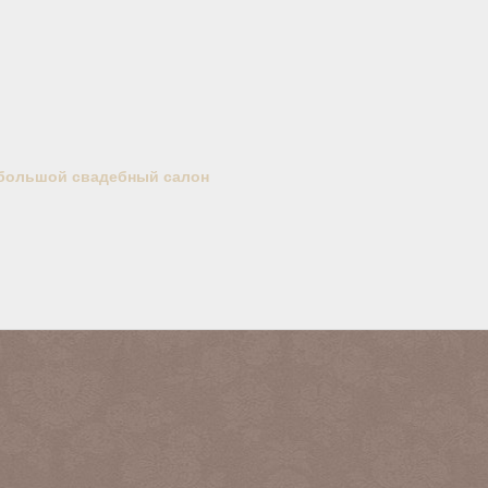
большой свадебный салон