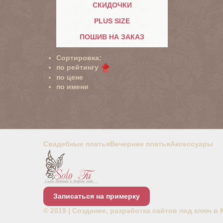
СКИДОЧКИ
PLUS SIZE
ПОШИВ НА ЗАКАЗ
Сортировка:
по рейтингу
по цене
по имени
Свадебные платья
Вечерние платья
Аксессуары
Записаться на примерку
© 2019 |
Создание, разработка сайтов под ключ в 