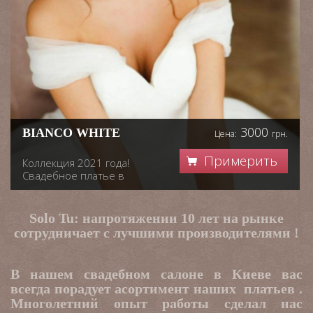
3000
BIANCO WHITE
Цена:
грн.
Примерить
Коллекция 2021 года!
Свадебное платье в
белом цвете. На
шнуровке, подходит для
размера 44-48. Со
Solo Tu: напротяжении 10 лет на рынке
спущенным рукавом и
сотрудничает с лучшими производителями !
пышной юбкой. Платье в
минимализме
В нашем свадебном салоне в Киеве вас
всегда порадует асортимент наших платьев .
Многолетний опыт работы сделал нас