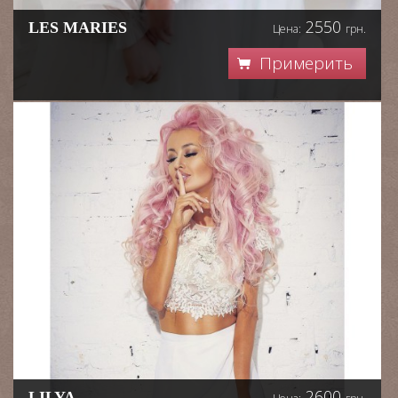
2550
LES MARIES
Цена:
грн.
Примерить
2600
LILYA