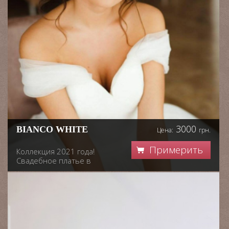
3000
BIANCO WHITE
Цена:
грн.
Примерить
Коллекция 2021 года!
Свадебное платье в
белом цвете. На
шнуровке, подходит для
размера 44-48. Со
спущенным рукавом и
пышной юбкой. Платье в
минимализме