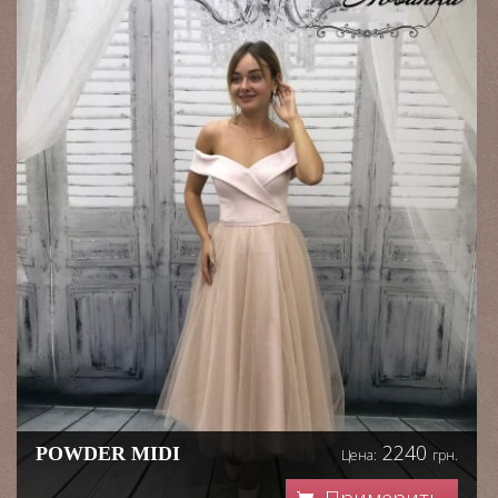
2240
РOWDER MIDI
Цена:
грн.
Примерить