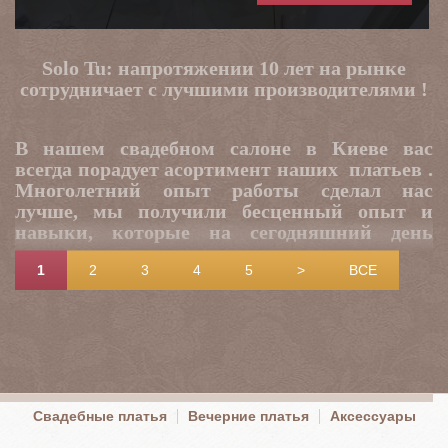
Solo Tu: напротяжении 10 лет на рынке
сотрудничает с лучшими производителями !
В нашем свадебном салоне в Киеве вас
всегда порадует асортимент наших платьев .
Многолетний опыт работы сделал нас
лучше, мы получили бесценный опыт и
навыки, которые на сегодняшний день
делают нас одним из уверенных лидеров в
1
2
3
4
5
>
ВСЕ
данном сегменте. Консультанты салона
"Solo
Tu"
с первых слов способны понять желания
наших посетителей и совершенно бесплатно
создать неповторимый стиль для невесты,
жениха и гостей торжества. Всегда в
наличии около сотни разных свадебных
платьев и более ста вечерних. У нас вы
Свадебные платья
Вечерние платья
Аксессуары
можете мерить, комбинировать, шить под
заказ, брать напрокат и многое другое. В