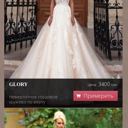
3400
GLORY
Цена:
грн.
Примерить
Невероятное кордовое
кружево по верху
корсете, нежная оттелка
юбки кружевом
шантильи