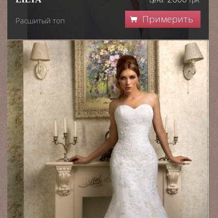
Цена:
грн.
Примерить
Расшитый топ