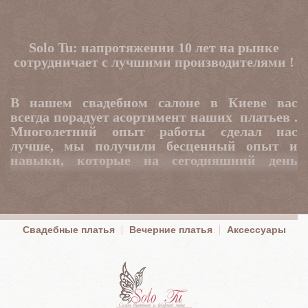
Solo Tu: напротяжении 10 лет на рынке
сотрудничает с лучшими производителями !
В нашем свадебном салоне в Киеве вас
всегда порадует асортимент наших платьев .
Многолетний опыт работы сделал нас
лучше, мы получили бесценный опыт и
навыки, которые на сегодняшний день
делают нас одним из уверенных лидеров в
данном сегменте. Консультанты салона
"Solo
Tu"
с первых слов способны понять желания
наших посетителей и совершенно бесплатно
Свадебные платья
Вечерние платья
Аксессуары
создать неповторимый стиль для невесты,
жениха и гостей торжества. Всегда в
наличии около сотни разных свадебных
платьев и более ста вечерних. У нас вы
можете мерить, комбинировать, шить под
заказ, брать напрокат и многое другое. В