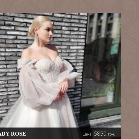
5850
ADY ROSE
Цена:
грн.