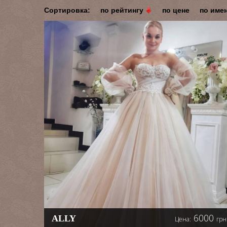
Сортировка:
по рейтингу
по цене
по име
6000
ALLY
Цена:
грн