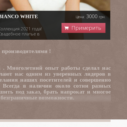
3000
BIANCO WHITE
Цена:
грн.
Примерить
Коллекция 2021 года!
Свадебное платье в
белом цвете. На
шнуровке, подходит для
размера 44-48. Со
и производителями !
спущенным рукавом и
пышной юбкой. Платье в
минимализме
в . Многолетний опыт работы сделал нас
лают нас одним из уверенных лидеров в
елания наших посетителей и совершенно
. Всегда в наличии около сотни разных
шить под заказ, брать напрокат и многое
и безграничные возможности.
 обувь, перчатки, шубки и болеро, зонты,
скольку диапазон цен очень широк, здесь
м с лучшими брендами-производителями.
рты для постоянных клиентов.