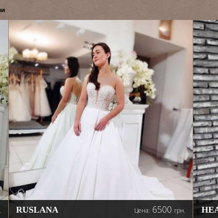
ни
6500
RUSLANA
HE
.
Цена:
грн.