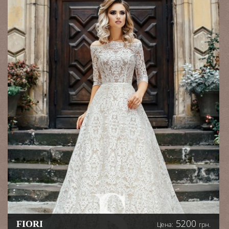
очаровать всех тебя
окружающих. Платье
полностью покрыто
россыпью и паетками.
Блистает даже в самую
темную ночь
5200
FIORI
Цена:
грн.