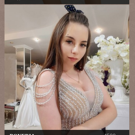
белом цвете. На
шнуровке, подходит для
размера 44-48. Со
спущенным рукавом и
пышной юбкой. Платье в
минимализме