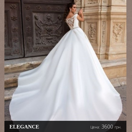
чувственности, а талию
акцентирует тонкий пояс
из жемчуга. Шифоновая
свободная юбка
дополнена
асимметричным разрезом
до середины бедра
3600
ELEGANCE
Цена:
грн.