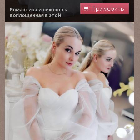
Примерить
Романтика и нежность
воплощенная в этой
модели так манит
всех невест примерять
это магическое
платье!