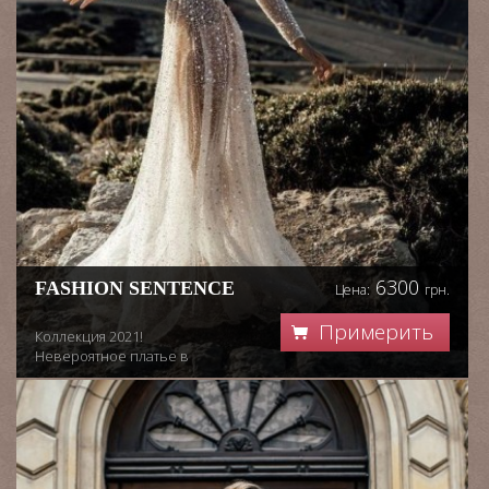
6300
FASHION SENTENCE
Цена:
грн.
Примерить
Коллекция 2021!
Невероятное платье в
блистающей красоте.
Новейшая коллекция этого
года для самой красивой из
невест. Ты можешь
почувствовать себя
особенной в этом платье и