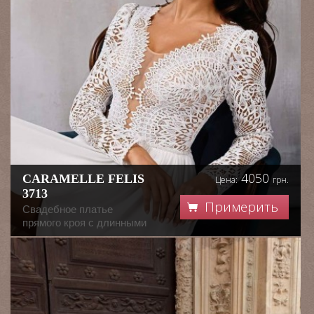
4050
CARAMELLE FELIS
Цена:
грн.
3713
Примерить
Свадебное платье
прямого кроя с длинными
рукавами. Кружевной лиф
с эффектом прозрачности
затягивается на спине на
шнуровке. Прозрачная
вставка в области
декольте придает образу