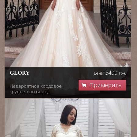
3400
GLORY
Цена:
грн.
Примерить
Невероятное кордовое
кружево по верху
корсете, нежная оттелка
юбки кружевом
шантильи