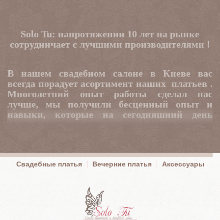
Solo Tu: напротяжении 10 лет на рынке
сотрудничает с лучшими производителями !
В нашем свадебном салоне в Киеве вас
всегда порадует асортимент наших платьев .
Многолетний опыт работы сделал нас
лучше, мы получили бесценный опыт и
навыки, которые на сегодняшний день
делают нас одним из уверенных лидеров в
данном сегменте. Консультанты салона
"Solo
Tu"
с первых слов способны понять желания
наших посетителей и совершенно бесплатно
Свадебные платья
Вечерние платья
Аксессуары
создать неповторимый стиль для невесты,
жениха и гостей торжества. Всегда в
наличии около сотни разных свадебных
платьев и более ста вечерних. У нас вы
можете мерить, комбинировать, шить под
заказ, брать напрокат и многое другое. В