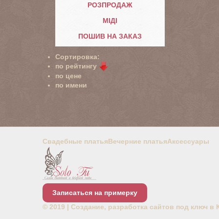
РОЗПРОДАЖ
МІДІ
ПОШИВ НА ЗАКАЗ
Сортировка:
по рейтингу
по цене
по имени
Свадебные платья
Вечерние платья
Аксессуары
Записаться на примерку
© 2019 |
Создание, разработка сайтов под ключ в 