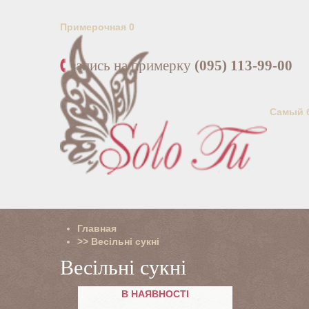
Примерочная
0
запись на примерку
(095) 113-99-00
Самый 
Главная
>>
Весільні сукні
Весільні сукні
В НАЯВНОСТІ