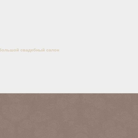
большой свадебный салон